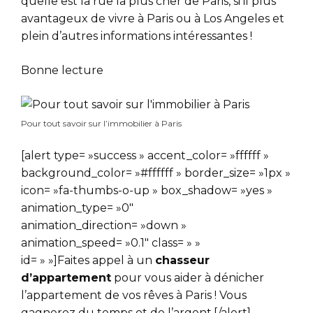
quelle est la rue la plus cher de Paris, si il plus
avantageux de vivre à Paris ou à Los Angeles et
plein d’autres informations intéressantes !
Bonne lecture
Pour tout savoir sur l’immobilier à Paris
[alert type= »success » accent_color= »ffffff »
background_color= »#ffffff » border_size= »1px »
icon= »fa-thumbs-o-up » box_shadow= »yes »
animation_type= »0″
animation_direction= »down »
animation_speed= »0.1″ class= » »
id= » »]Faites
appel à un
chasseur
d’appartement
pour vous aider à dénicher
l’appartement de vos rêves à Paris ! Vous
gagnerez du temps et de l’argent.[/alert]